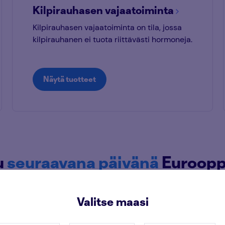
Kilpirauhasen vajaatoiminta
Kilpirauhasen vajaatoiminta on tila, jossa
kilpirauhanen ei tuota riittävästi hormoneja.
Näytä tuotteet
u
seuraavana päivänä
Eurooppa
Valitse maasi