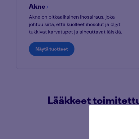
Akne
Akne on pitkäaikainen ihosairaus, joka
johtuu siitä, että kuolleet ihosolut ja öljyt
tukkivat karvatupet ja aiheuttavat läiskiä.
Näytä tuotteet
Lääkkeet toimitett