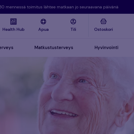
14.30 mennessä toimitus lähtee matkaan jo seuraavana päivänä
Health Hub
Apua
Tili
Ostoskori
erveys
Matkustusterveys
Hyvinvointi