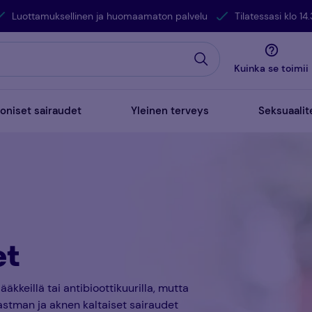
Luottamuksellinen ja huomaamaton palvelu
Tilatessasi klo 
Kuinka se toimii
oniset sairaudet
Yleinen terveys
Seksuaalit
et
ääkkeillä tai antibioottikuurilla, mutta
, astman ja aknen kaltaiset sairaudet