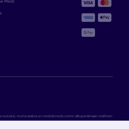
he Medz
s
lla ruotsiksi, mutta arabia on nordiskmeds.comin alkuperämaan virallinen
 jakaa lääkkeitä ja terveystuotteita kotiin ja internetin kautta.