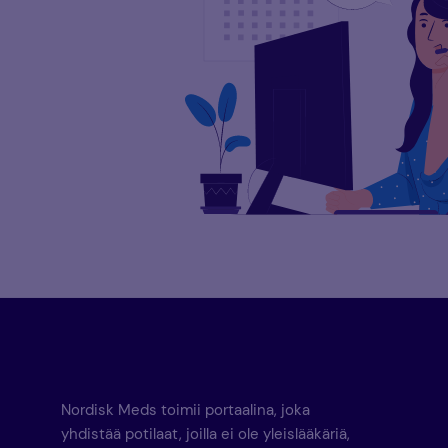
Nordisk Meds toimii portaalina, joka
yhdistää potilaat, joilla ei ole yleislääkäriä,