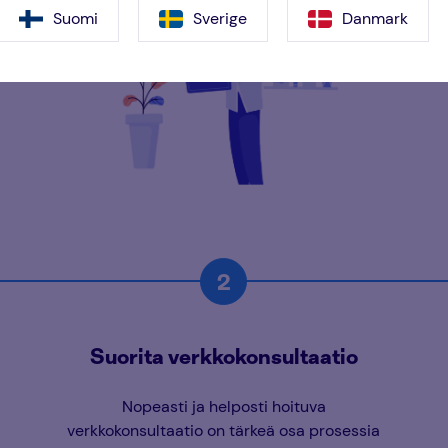
Suomi
Sverige
Danmark
Suorita verkkokonsultaatio
Nopeasti ja helposti hoituva
verkkokonsultaatio on tärkeä osa prosessia