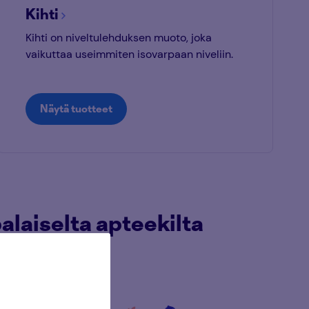
Kihti
Kihti on niveltulehduksen muoto, joka
vaikuttaa useimmiten isovarpaan niveliin.
Näytä tuotteet
laiselta apteekilta