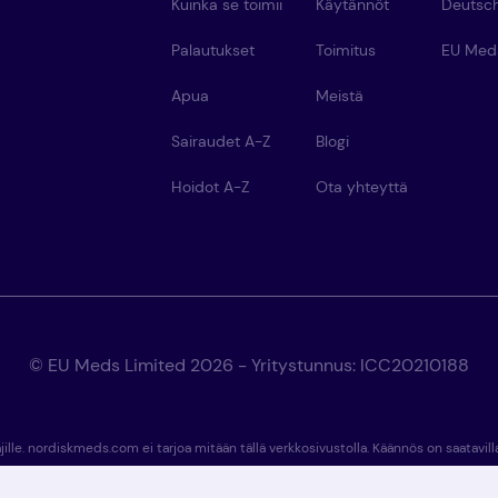
Kuinka se toimii
Käytännöt
Deutsc
Palautukset
Toimitus
EU Med
Apua
Meistä
Sairaudet A-Z
Blogi
Hoidot A-Z
Ota yhteyttä
© EU Meds Limited 2026 - Yritystunnus: ICC20210188
ajille. nordiskmeds.com ei tarjoa mitään tällä verkkosivustolla. Käännös on saatavi
aus: Pharm in Loc, Lda. NIPC 505 881 683 | INFARMED on antanut tälle apteekille luvan