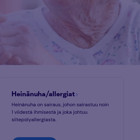
Heinänuha/allergiat
Heinänuha on sairaus, johon sairastuu noin
1 viidestä ihmisestä ja joka johtuu
siitepölyallergiasta.