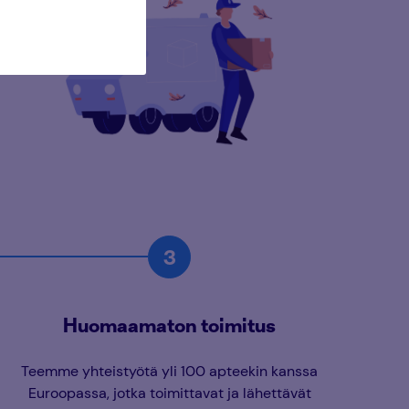
Huomaamaton toimitus
Teemme yhteistyötä yli 100 apteekin kanssa
Euroopassa, jotka toimittavat ja lähettävät