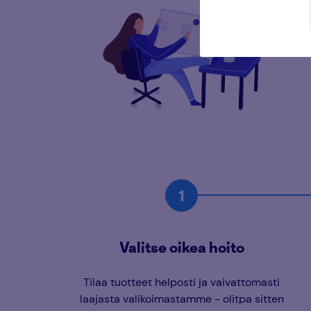
Valitse oikea hoito
Tilaa tuotteet helposti ja vaivattomasti
laajasta valikoimastamme - olitpa sitten