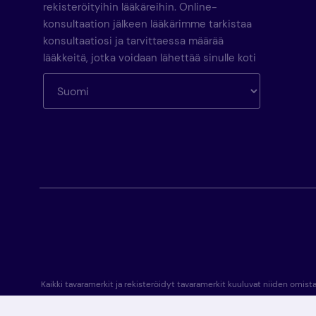
rekisteröityihin lääkäreihin. Online-
konsultaation jälkeen lääkärimme tarkistaa
konsultaatiosi ja tarvittaessa määrää
lääkkeitä, jotka voidaan lähettää sinulle koti
Kaikki tavaramerkit ja rekisteröidyt tavaramerkit kuuluvat niiden omist
kieli, joten kieli on arabia. Tämän verkkosivuston. Tekninen ohj