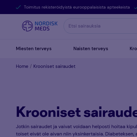
Toimitus rekisteröidyistä eurooppalaisista apteekeista
Miesten terveys
Naisten terveys
Kro
Home
Krooniset sairaudet
Krooniset sairaud
Jotkin sairaudet ja vaivat voidaan helposti hoitaa kipul
toiset eivät ole aivan niin yksinkertaisia. Diabeteksen