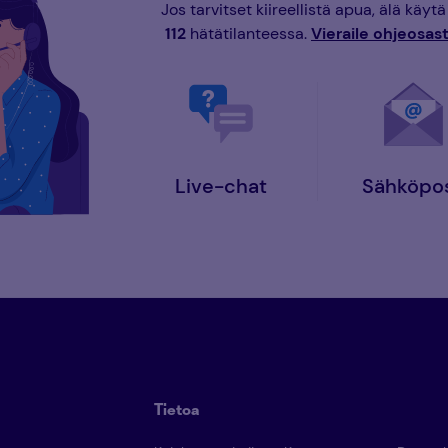
Jos tarvitset kiireellistä apua, älä käy
112
hätätilanteessa.
Vieraile ohjeosa
Live-chat
Sähköpos
Tietoa