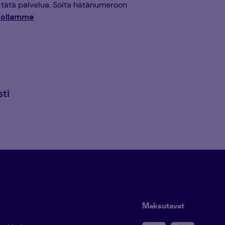
tä tätä palvelua. Soita hätänumeroon
stollamme
ti
Maksutavat