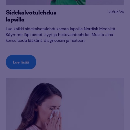
Sidekalvotulehdus
29/05/26
lapsilla
Lue kaikki sidekalvotulehduksesta lapsilla Nordisk Medsiltä.
Käymme läpi oireet, syyt ja hoitovaihtoehdot. Muista aina
konsultoida lääkäriä diagnoosiin ja hoitoon.
Lue lisää