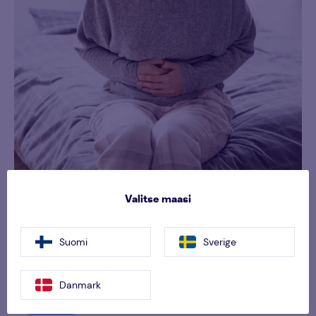
Ylävatsakipu
29/05/26
Valitse maasi
Kärsitkö ylävatsakivusta? Lue kattava opas ylävatsakivun
syistä, kuten toiminnallisesta dyspepsiasta ja närästyksestä,
Suomi
Sverige
sekä vakavista hälytysmerkeistä.
Danmark
Lue lisää