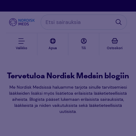
Valikko
Apua
Tili
Ostoskori
Tervetuloa Nordisk Medsin blogiin
Me Nordisk Medsissä haluamme tarjota sinulle tarvitsemiesi
lääkkeiden lisäksi myös lisätietoa erilaisista lääketieteellisistä
aiheista. Blogista pääset lukemaan erilaisista sairauksista,
lääkkeistä ja niiden vaikutuksista sekä lääketieteellisistä
uutisista.