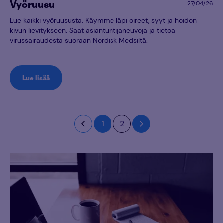
Vyöruusu
27/04/26
Lue kaikki vyöruususta. Käymme läpi oireet, syyt ja hoidon
kivun lievitykseen. Saat asiantuntijaneuvoja ja tietoa
virussairaudesta suoraan Nordisk Medsiltä.
Lue lisää
1
2